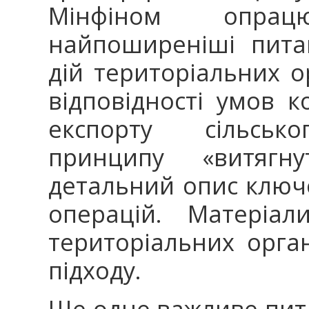
Мінфіном опрац
найпоширеніші пита
дій територіальних о
відповідності умов 
експорту сільськог
принципу «витягну
детальний опис ключо
операцій. Матеріал
територіальних орга
підходу.
Ще одне важливе пит