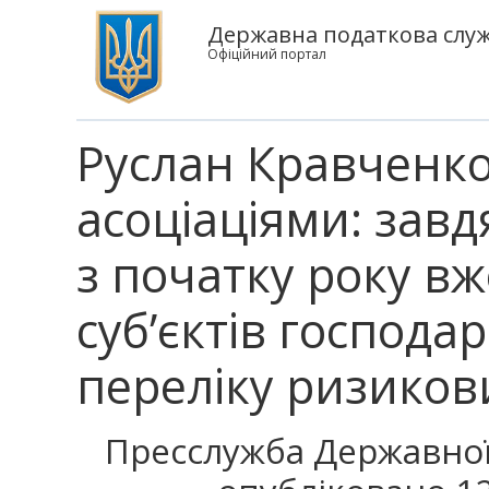
Державна податкова служб
Офіційний портал
Руслан Кравченко н
асоціаціями: завд
з початку року вж
суб’єктів господ
переліку ризиков
Пресслужба Державної