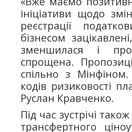
«Вже маємо позитивн
ініціативи щодо змі
реєстрації податко
бізнесом зацікавлені
зменшилася і проц
спрощена. Пропозиц
спільно з Мінфіном
кодів ризиковості пла
Руслан Кравченко.
Під час зустрічі так
трансфертного ціно