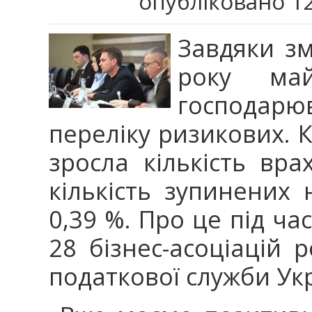
опубліковано 12
Завдяки зм
року май
господа
переліку ризикових. К
зросла кількість вр
кількість зупинених
0,39 %. Про це під ча
28 бізнес-асоціацій 
податкової служби Ук