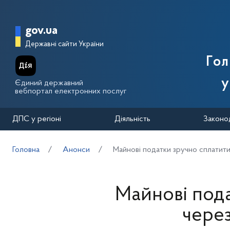
Перейти до основного вмісту
Головна сторінка Державної п
gov.ua
Державні сайти України
Го
у
Єдиний державний
вебпортал електронних послуг
ДПС у регіоні
Діяльність
Законо
Головна
Анонси
Майнові податки зручно сплатити
Майнові под
через