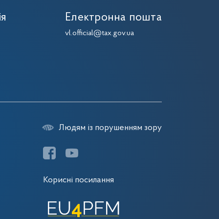
ія
Електронна пошта
vl.official@tax.gov.ua
Людям із порушенням зору
Корисні посилання