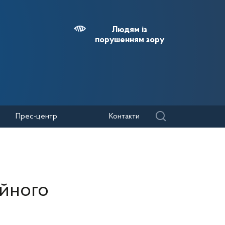
Людям із
порушенням зору
Прес-центр
Контакти
яйного