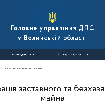
вної податкової служби України
Головне управління ДПС
у Волинській області
Законодавство
Для громадськості
вного та безхазяйного майна
зація заставного та безхаз
майна