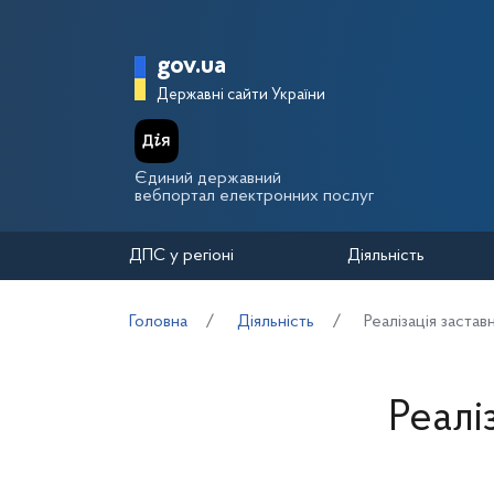
Перейти до основного вмісту
Головна сторінка Держа
gov.ua
Державні сайти України
Єдиний державний
вебпортал електронних послуг
ДПС у регіоні
Діяльність
Головна
Діяльність
Реалізація заста
Реалі