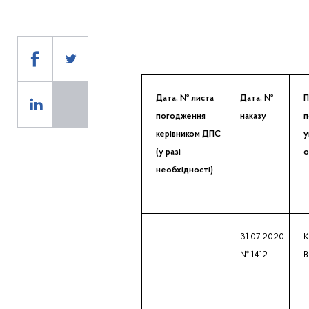
Дата, № листа
Дата, №
П
погодження
наказу
п
керівником ДПС
у
(у разі
о
необхідності)
31.07.2020
К
№ 1412
В