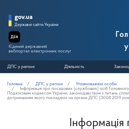
Перейти до основного вмісту
Головна сторінка Державної п
gov.ua
Державні сайти України
Го
у
Єдиний державний
вебпортал електронних послуг
ДПС у регіоні
Діяльність
Законо
Головна
ДПС у регіоні
Уповноважені особи
Інформація про посадових (службових) осіб Головного
Податковим кодексом України, законодавством з питань сплат
дотриманням якого покладено на органи ДПС (30.08.2019 рок
Інформація 