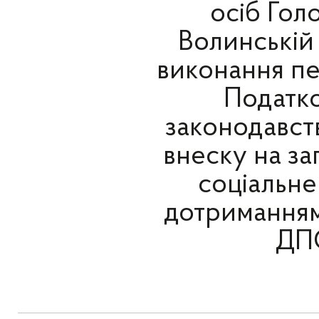
осіб Гол
Волинській
виконання пе
Податко
законодавст
внеску на з
соціальне
дотриманням
ДПС