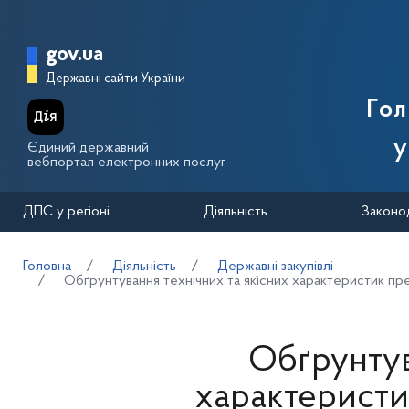
Перейти до основного вмісту
Головна сторінка Державної п
gov.ua
Державні сайти України
Го
у
Єдиний державний
вебпортал електронних послуг
ДПС у регіоні
Діяльність
Законо
Головна
Діяльність
Державні закупівлі
Обґрунтування технічних та якісних характеристик пре
Обґрунтув
характеристик