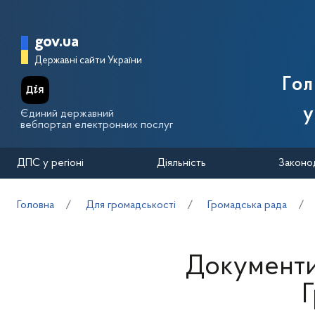
Перейти до основного вмісту
Головна сторінка Державної п
gov.ua
Державні сайти України
Го
у
Єдиний державний
вебпортал електронних послуг
ДПС у регіоні
Діяльність
Законо
Головна
Для громадськості
Громадська рада
Документи
Г