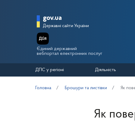
Перейти до основного вмісту
Головна сторінка Держа
gov.ua
Державні сайти України
Єдиний державний
вебпортал електронних послуг
ДПС у регіоні
Діяльність
Головна
Брошури та листівки
Як пов
Як пове