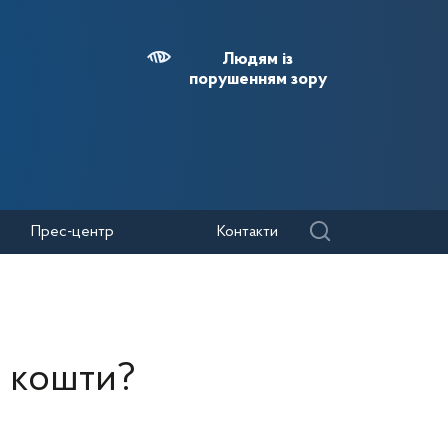
Людям із
порушенням зору
Прес-центр
Контакти
і кошти?