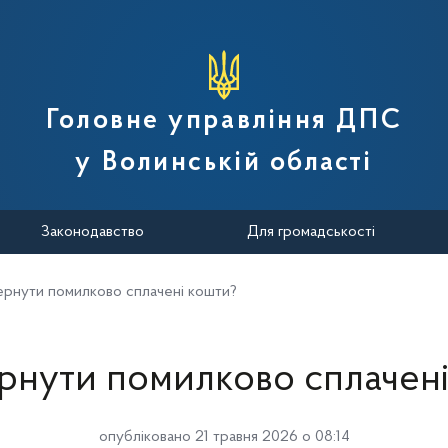
вної податкової служби України
Головне управління ДПС
у Волинській області
Законодавство
Для громадськості
ернути помилково сплачені кошти?
рнути помилково сплачен
опубліковано 21 травня 2026 о 08:14