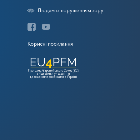
Людям із порушенням зору
Корисні посилання
Програма Європейського Союзу (ЄС)
з підтримки управління
державними фінансами в Україні