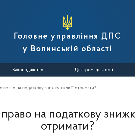
вної податкової служби України
Головне управління ДПС
у Волинській області
Законодавство
Для громадськості
є право на податкову знижку та як її отримати?
право на податкову знижку
отримати?