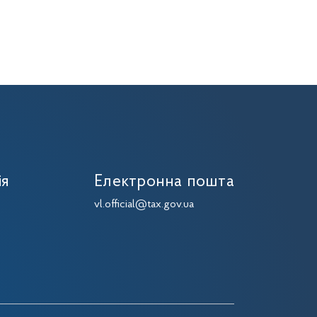
ія
Електронна пошта
vl.official@tax.gov.ua