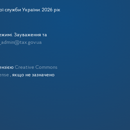
ї служби України. 2026 рік
жимі. Зауваження та
admin@tax.gov.ua
цензією
Creative Commons
cense
, якщо не зазначено