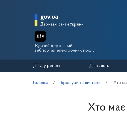
Перейти до основного вмісту
Головна сторінка Держа
gov.ua
Державні сайти України
Єдиний державний
вебпортал електронних послуг
ДПС у регіоні
Діяльність
Головна
Брошури та листівки
Хто ма
Хто має 