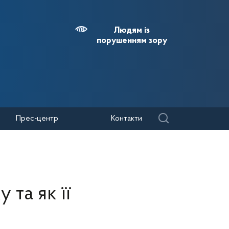
Людям із
порушенням зору
Прес-центр
Контакти
 та як її