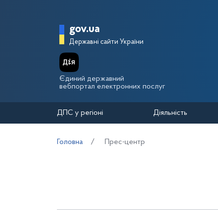
Перейти до основного вмісту
Головна сторінка Держа
gov.ua
Державні сайти України
Єдиний державний
вебпортал електронних послуг
ДПС у регіоні
Діяльність
Головна
Прес-центр