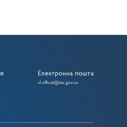
ія
Електронна пошта
vl.official@tax.gov.ua