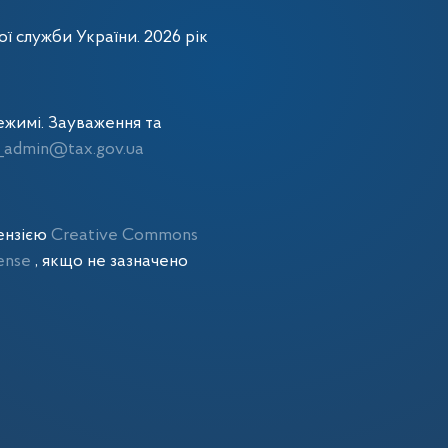
ї служби України. 2026 рік
жимі. Зауваження та
admin@tax.gov.ua
цензією
Creative Commons
cense
, якщо не зазначено