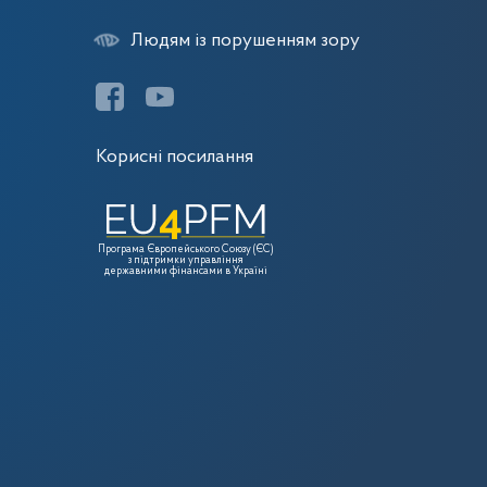
Людям із порушенням зору
Корисні посилання
Програма Європейського Союзу (ЄС)
з підтримки управління
державними фінансами в Україні