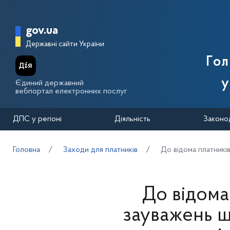
Перейти до основного вмісту
Головна сторінка Державної п
gov.ua
Державні сайти України
Го
у
Єдиний державний
вебпортал електронних послуг
ДПС у регіоні
Діяльність
Законо
Головна
Заходи для платників
До відома платникі
До відома 
зауважень 