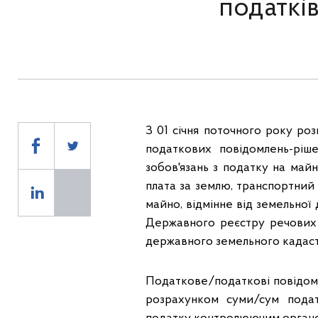
податкі
З 01 січня поточного року ро
податкових повідомлень-ріш
зобов'язань з податку на майн
плата за землю, транспортни
майно, відмінне від земельно
Державного реєстру речових 
державного земельного кадаст
Податкове/податкові повідом
розрахунком суми/сум податк