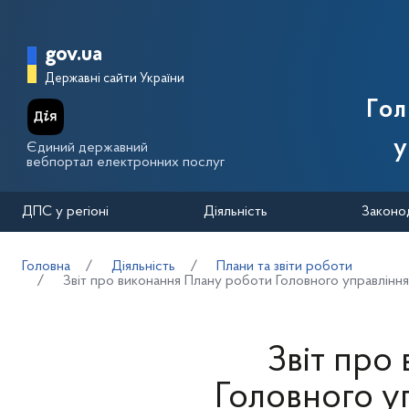
Перейти до основного вмісту
Головна сторінка Державної п
gov.ua
Державні сайти України
Го
у
Єдиний державний
вебпортал електронних послуг
ДПС у регіоні
Діяльність
Законо
Головна
Діяльність
Плани та звіти роботи
Звіт про виконання Плану роботи Головного управління
Звіт про
Головного у