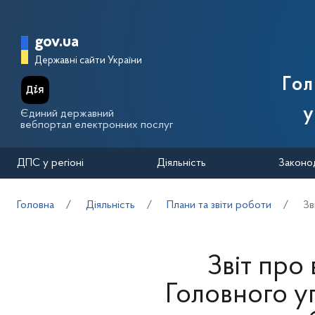
Перейти до основного вмісту
Головна сторінка Державної п
gov.ua
Державні сайти України
Го
у
Єдиний державний
вебпортал електронних послуг
ДПС у регіоні
Діяльність
Законо
Головна
Діяльність
Плани та звіти роботи
Зв
Звіт про
Головного у