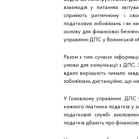
взаємодія у питаннях звітува
сприяють ритмічному і св
податкових зобов’язань, і як 
основу для фінансової безпеки
управлінні ДПС у Волинській об
Разом з тим, сучасні інформац
умови для комунікації з ДПС.
вдало вирішують чимало завд
зобов’язань дистанційно, що н
У Головному управлінні ДПС у
кожного платника податків у з
податковій службі висловлю
податків дбають про фінансову