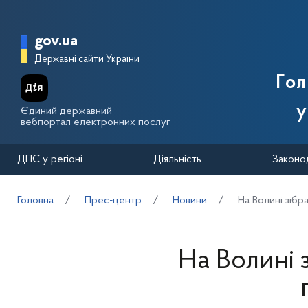
Перейти до основного вмісту
Головна сторінка Державної п
gov.ua
Державні сайти України
Го
у
Єдиний державний
вебпортал електронних послуг
ДПС у регіоні
Діяльність
Законо
Головна
Прес-центр
Новини
На Волині зібр
На Волині 