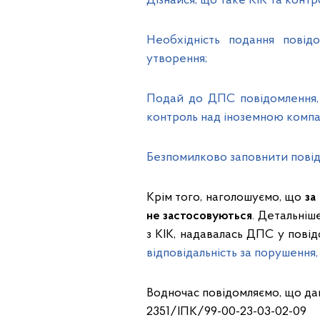
Дізнайся, що таке КІК та кон
Необхідність подання повід
утворення;
Подай до ДПС повідомлення, 
контроль над іноземною компа
Безпомилково заповнити повід
Крім того, наголошуємо, що
за
не застосовуються
. Детальніш
з КІК, надавалась ДПС у пові
відповідальність за порушення, п
Водночас повідомляємо, що дан
2351/ІПК/99-00-23-03-02-0