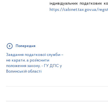
індивідуальних податкових к
https://cabinet.tax.gov.ua/regis
Попередня
Завдання податкової служби –
не карати, а роз’яснити
положення закону, - ГУ ДПС у
Волинській області