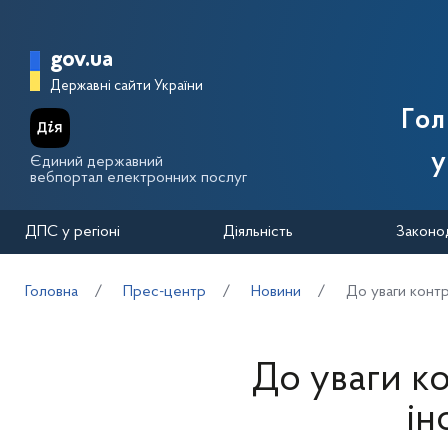
Перейти до основного вмісту
Головна сторінка Державної п
gov.ua
Державні сайти України
Го
у
Єдиний державний
вебпортал електронних послуг
ДПС у регіоні
Діяльність
Законо
Головна
Прес-центр
Новини
До уваги контр
До уваги к
ін