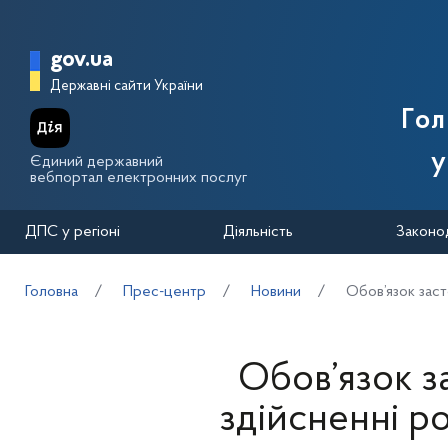
Перейти до основного вмісту
Головна сторінка Державної п
gov.ua
Державні сайти України
Го
у
Єдиний державний
вебпортал електронних послуг
ДПС у регіоні
Діяльність
Законо
Головна
Прес-центр
Новини
Обов’язок заст
Обов’язок 
здійсненні ро