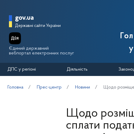
Перейти до основного вмісту
Головна сторінка Державної п
gov.ua
Державні сайти України
Го
у
Єдиний державний
вебпортал електронних послуг
ДПС у регіоні
Діяльність
Законо
Головна
Прес-центр
Новини
Щодо розміщенн
Щодо розміще
сплати податк