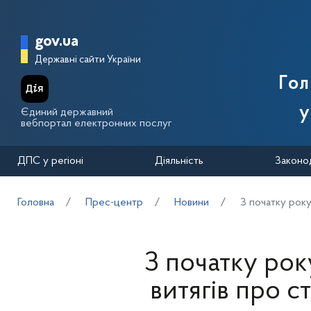
Перейти до основного вмісту
Головна сторінка Державної п
gov.ua
Державні сайти України
Го
у
Єдиний державний
вебпортал електронних послуг
ДПС у регіоні
Діяльність
Законо
Головна
Прес-центр
Новини
З початку року
З початку рок
витягів про с