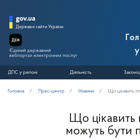
Перейти до основного вмісту
Головна сторінка Державної п
gov.ua
Державні сайти України
Го
у
Єдиний державний
вебпортал електронних послуг
ДПС у регіоні
Діяльність
Законо
Головна
Прес-центр
Новини
Що цікавить пл
Що цікавить 
можуть бути 