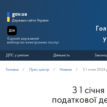
Перейти до основного вмісту
Головна сторінка Державної п
gov.ua
Державні сайти України
Го
у
Єдиний державний
вебпортал електронних послуг
ДПС у регіоні
Діяльність
Законо
Головна
Прес-центр
Новини
З 1 січня 2024
З 1 січн
податкової де