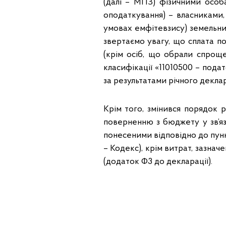
(далі – МПЗ) фізичними особ
оподаткування) – власниками,
умовах емфітевзису) земельних
звертаємо увагу, що сплата 
(крім осіб, що обрали спрощ
класифікації «11010500 – пода
за результатами річного декла
Крім того, змінився порядок 
поверненню з бюджету у зв’яз
понесеними відповідно до пункт
– Кодекс), крім витрат, зазначе
(додаток Ф3 до декларації).